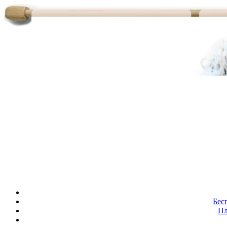
Бес
Пл