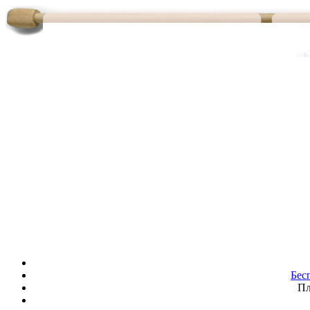
Бес
Пл