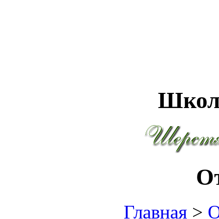
Школ
О
Главная
>
О