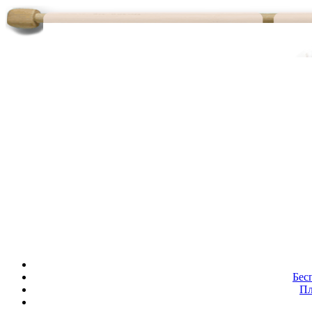
Бес
Пл