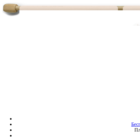
Бес
Пл