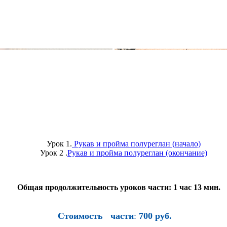
Урок 1.
Рукав и пройма полуреглан (начало)
Урок 2 .
Рукав и пройма полуреглан (окончание)
Общая
продолжительность уроков части: 1 час 13 мин.
Стоимость части
:
700 руб.