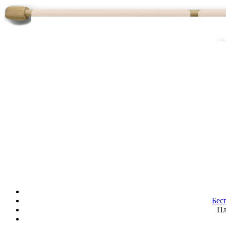
Бес
Пл